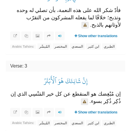
فأدّ شكر الله على هذه النعمة، بأن تصلي له وحده
وتذبح؛ خلافًا لما يفعله المشركون من التقرّب
لأوثانهم بالذبح.
Show other translations
الطبري
ابن كثير
السعدي
المختصر
المُيسَّر
Arabic Tafsirs:
Verse: 3
إِنَّ شَانِئَكَ هُوَ ٱلۡأَبۡتَرُ
إن مُبْغِضك هو المنقطع عن كل خير المَنْسِي الذي إن
ذُكِر ذُكِر بسوء.
Show other translations
الطبري
ابن كثير
السعدي
المختصر
المُيسَّر
Arabic Tafsirs: