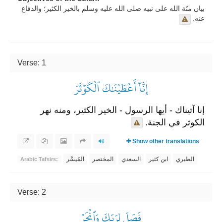
بيان منّة الله على نبيه صلى الله عليه وسلم بالخير الكثير؛ والدفاع
عنه.
Verse: 1
إِنَّآ أَعۡطَيۡنَٰكَ ٱلۡكَوۡثَرَ
إنا آتيناك - أيها الرسول - الخير الكثير، ومنه نهر
الكوثر في الجنة.
Show other translations
الطبري
ابن كثير
السعدي
المختصر
المُيسَّر
Arabic Tafsirs:
Verse: 2
فَصَلِّ لِرَبِّكَ وَٱنۡحَرۡ