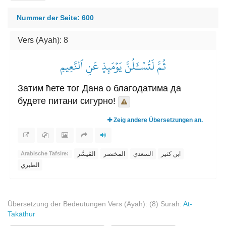
Nummer der Seite: 600
Vers (Ayah): 8
ثُمَّ لَتُسۡـَٔلُنَّ يَوۡمَئِذٍ عَنِ ٱلنَّعِيمِ
Затим ћете тог Дана о благодатима да
будете питани сигурно!
Zeig andere Übersetzungen an.
ابن كثير
السعدي
المختصر
المُيسَّر
Arabische Tafsire:
الطبري
Übersetzung der Bedeutungen Vers (Ayah): (8) Surah:
At-
Takāthur