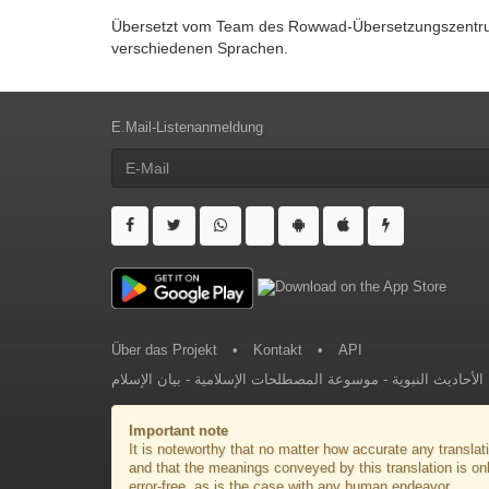
Übersetzt vom Team des Rowwad-Übersetzungszentrums 
verschiedenen Sprachen.
E.Mail-Listenanmeldung
Über das Projekt
•
Kontakt
•
API
بيان الإسلام
-
موسوعة المصطلحات الإسلامية
-
لأحاديث النبوية
Important note
It is noteworthy that no matter how accurate any translati
and that the meanings conveyed by this translation is on
error-free, as is the case with any human endeavor.