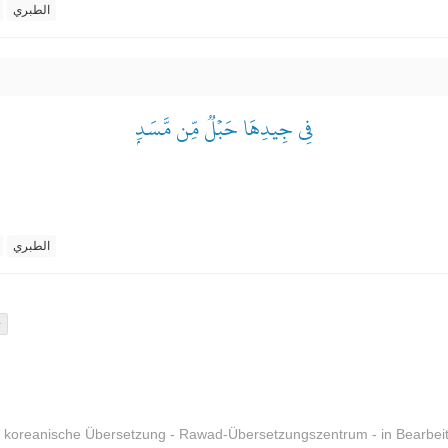
الطبري
فِي جِيدِهَا حَبۡلٞ مِّن مَّسَدِۭ
الطبري
 koreanische Übersetzung - Rawad-Übersetzungszentrum - in Bearbei