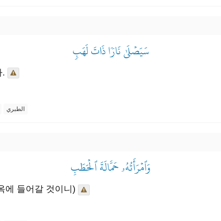
سَيَصۡلَىٰ نَارٗا ذَاتَ لَهَبٖ
.
الطبري
وَٱمۡرَأَتُهُۥ حَمَّالَةَ ٱلۡحَطَبِ
옥에 들어갈 것이니)