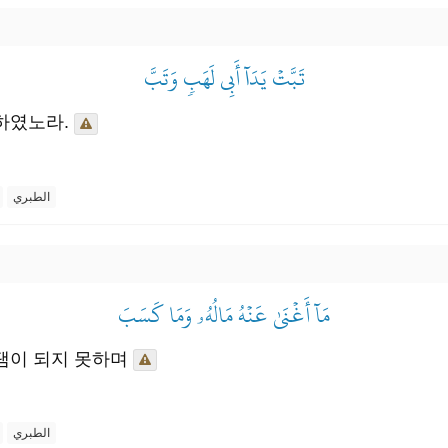
تَبَّتۡ يَدَآ أَبِي لَهَبٖ وَتَبَّ
하였노라.
الطبري
مَآ أَغۡنَىٰ عَنۡهُ مَالُهُۥ وَمَا كَسَبَ
탬이 되지 못하며
الطبري