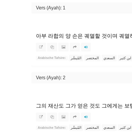
Vers (Ayah): 1
아부 라합의 양 손은 궤멸할 것이며 궤멸
ابن كثير
السعدي
المختصر
المُيسَّر
Arabische Tafsire:
Vers (Ayah): 2
그의 재산도 그가 얻은 것도 그에게는 보
ابن كثير
السعدي
المختصر
المُيسَّر
Arabische Tafsire: