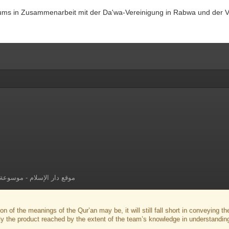
in Zusammenarbeit mit der Da'wa-Vereinigung in Rabwa und der Verein
موسوعة ا
-
موقع دار الإسلام
on of the meanings of the Qur’an may be, it will still fall short in conveying 
ly the product reached by the extent of the team’s knowledge in understandin