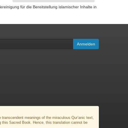
igung für die Bereitstellung islamischer Inhalte in
Anmelden
the transcendent meanings of the miraculous Qur’anic text,
g this Sacred Book. Hence, this translation cannot be