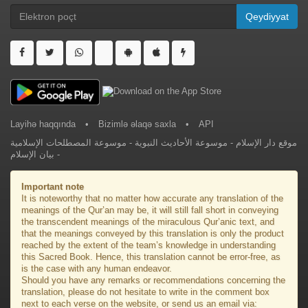
Qeydiyyat
Layihə haqqında
•
Bizimlə əlaqə saxla
•
API
موسوعة المصطلحات الإسلامية
-
موسوعة الأحاديث النبوية
-
موقع دار الإسلام
بيان الإسلام
-
Important note
It is noteworthy that no matter how accurate any translation of the
meanings of the Qur’an may be, it will still fall short in conveying
the transcendent meanings of the miraculous Qur’anic text, and
that the meanings conveyed by this translation is only the product
reached by the extent of the team’s knowledge in understanding
this Sacred Book. Hence, this translation cannot be error-free, as
is the case with any human endeavor.
Should you have any remarks or recommendations concerning the
translation, please do not hesitate to write in the comment box
next to each verse on the website, or send us an email via: