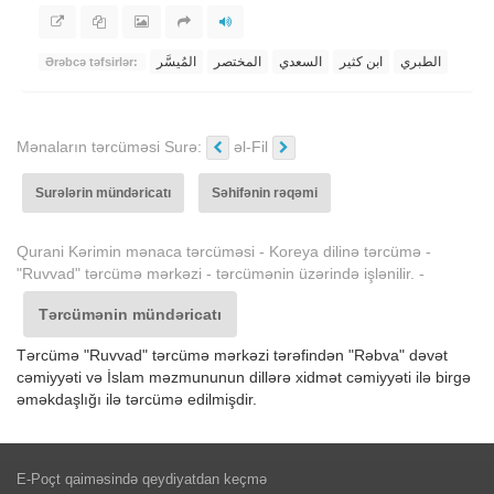
الطبري
ابن كثير
السعدي
المختصر
المُيسَّر
Ərəbcə təfsirlər:
Mənaların tərcüməsi Surə:
əl-Fil
Surələrin mündəricatı
Səhifənin rəqəmi
Qurani Kərimin mənaca tərcüməsi - Koreya dilinə tərcümə -
"Ruvvad" tərcümə mərkəzi - tərcümənin üzərində işlənilir. -
Tərcümənin mündəricatı
Tərcümə "Ruvvad" tərcümə mərkəzi tərəfindən "Rəbva" dəvət
cəmiyyəti və İslam məzmununun dillərə xidmət cəmiyyəti ilə birgə
əməkdaşlığı ilə tərcümə edilmişdir.
E-Poçt qaiməsində qeydiyatdan keçmə