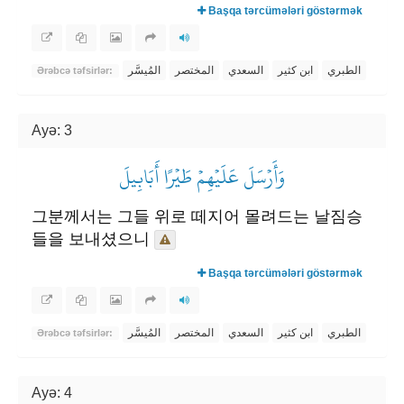
Başqa tərcümələri göstərmək
الطبري
ابن كثير
السعدي
المختصر
المُيسَّر
Ərəbcə təfsirlər:
Ayə: 3
وَأَرۡسَلَ عَلَيۡهِمۡ طَيۡرًا أَبَابِيلَ
그분께서는 그들 위로 떼지어 몰려드는 날짐승
들을 보내셨으니
Başqa tərcümələri göstərmək
الطبري
ابن كثير
السعدي
المختصر
المُيسَّر
Ərəbcə təfsirlər:
Ayə: 4