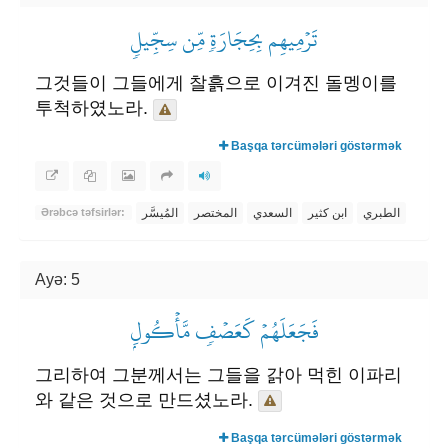
تَرۡمِيهِم بِحِجَارَةٖ مِّن سِجِّيلٖ
그것들이 그들에게 찰흙으로 이겨진 돌멩이를
투척하였노라.
Başqa tərcümələri göstərmək
الطبري
ابن كثير
السعدي
المختصر
المُيسَّر
Ərəbcə təfsirlər:
Ayə: 5
فَجَعَلَهُمۡ كَعَصۡفٖ مَّأۡكُولِۭ
그리하여 그분께서는 그들을 갉아 먹힌 이파리
와 같은 것으로 만드셨노라.
Başqa tərcümələri göstərmək