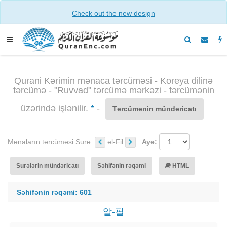
Check out the new design
Qurani Kərimin mənaca tərcüməsi - Koreya dilinə
tərcümə - "Ruvvad" tərcümə mərkəzi - tərcümənin
üzərində işlənilir.
*
-
Tərcümənin mündəricatı
Mənaların tərcüməsi Surə:
əl-Fil
Ayə:
Surələrin mündəricatı
Səhifənin rəqəmi
HTML
Səhifənin rəqəmi: 601
알-필