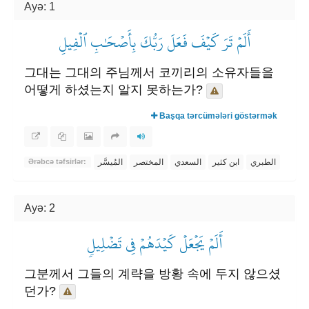
Ayə: 1
أَلَمۡ تَرَ كَيۡفَ فَعَلَ رَبُّكَ بِأَصۡحَٰبِ ٱلۡفِيلِ
그대는 그대의 주님께서 코끼리의 소유자들을
어떻게 하셨는지 알지 못하는가?
Başqa tərcümələri göstərmək
الطبري
ابن كثير
السعدي
المختصر
المُيسَّر
Ərəbcə təfsirlər:
Ayə: 2
أَلَمۡ يَجۡعَلۡ كَيۡدَهُمۡ فِي تَضۡلِيلٖ
그분께서 그들의 계략을 방황 속에 두지 않으셨
던가?