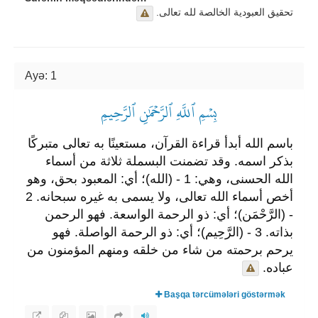
تحقيق العبودية الخالصة لله تعالى.
Ayə: 1
بِسۡمِ ٱللَّهِ ٱلرَّحۡمَٰنِ ٱلرَّحِيمِ
باسم الله أبدأ قراءة القرآن، مستعينًا به تعالى متبركًا
بذكر اسمه. وقد تضمنت البسملة ثلاثة من أسماء
الله الحسنى، وهي: 1 - (الله)؛ أي: المعبود بحق، وهو
أخص أسماء الله تعالى، ولا يسمى به غيره سبحانه. 2
- (الرَّحْمَن)؛ أي: ذو الرحمة الواسعة. فهو الرحمن
بذاته. 3 - (الرَّحِيم)؛ أي: ذو الرحمة الواصلة. فهو
يرحم برحمته من شاء من خلقه ومنهم المؤمنون من
عباده.
Başqa tərcümələri göstərmək