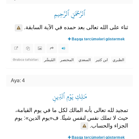
ٱلرَّحۡمَٰنِ ٱلرَّحِيمِ
ثناء على الله تعالى بعد حمده في الآية السابقة.
Başqa tərcümələri göstərmək
الطبري
ابن كثير
السعدي
المختصر
المُيسَّر
Ərəbcə təfsirlər:
Ayə: 4
مَٰلِكِ يَوۡمِ ٱلدِّينِ
تمجيد لله تعالى بأنه المالك لكل ما في يوم القيامة،
حيث لا تملك نفس لنفس شيئًا. ف«يوم الدين»: يوم
الجزاء والحساب.
Başqa tərcümələri göstərmək