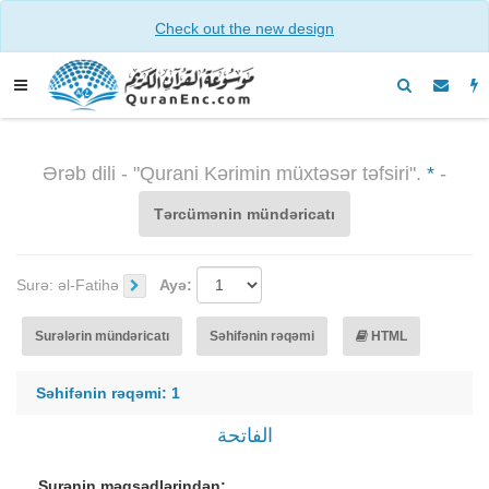
Check out the new design
Ərəb dili - "Qurani Kərimin müxtəsər təfsiri".
*
-
Tərcümənin mündəricatı
Surə:
əl-Fatihə
Ayə:
Surələrin mündəricatı
Səhifənin rəqəmi
HTML
Səhifənin rəqəmi: 1
الفاتحة
Surənin məqsədlərindən: