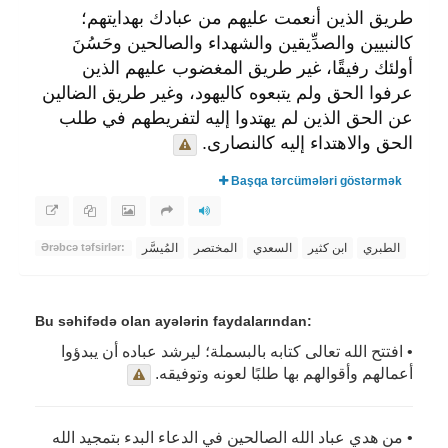
طريق الذين أنعمت عليهم من عبادك بهدايتهم؛
كالنبيين والصدِّيقين والشهداء والصالحين وحَسُنَ
أولئك رفيقًا، غير طريق المغضوب عليهم الذين
عرفوا الحق ولم يتبعوه كاليهود، وغير طريق الضالين
عن الحق الذين لم يهتدوا إليه لتفريطهم في طلب
الحق والاهتداء إليه كالنصارى.
Başqa tərcümələri göstərmək
الطبري
ابن كثير
السعدي
المختصر
المُيسَّر
Ərəbcə təfsirlər:
Bu səhifədə olan ayələrin faydalarından:
• افتتح الله تعالى كتابه بالبسملة؛ ليرشد عباده أن يبدؤوا
أعمالهم وأقوالهم بها طلبًا لعونه وتوفيقه.
• من هدي عباد الله الصالحين في الدعاء البدء بتمجيد الله