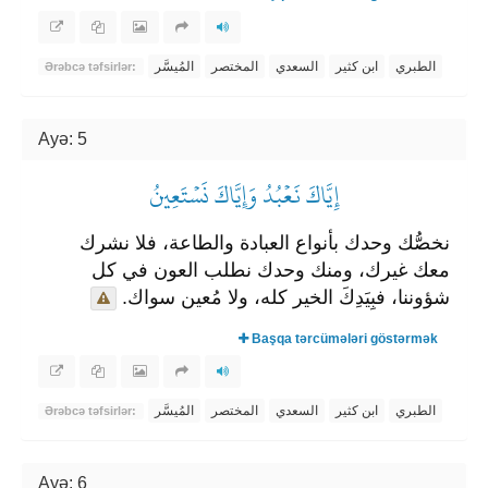
الطبري
ابن كثير
السعدي
المختصر
المُيسَّر
Ərəbcə təfsirlər:
Ayə: 5
إِيَّاكَ نَعۡبُدُ وَإِيَّاكَ نَسۡتَعِينُ
نخصُّك وحدك بأنواع العبادة والطاعة، فلا نشرك
معك غيرك، ومنك وحدك نطلب العون في كل
شؤوننا، فبِيَدِكَ الخير كله، ولا مُعين سواك.
Başqa tərcümələri göstərmək
الطبري
ابن كثير
السعدي
المختصر
المُيسَّر
Ərəbcə təfsirlər:
Ayə: 6