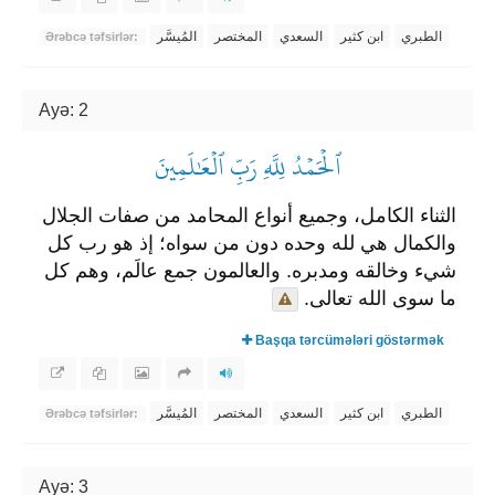
الطبري
ابن كثير
السعدي
المختصر
المُيسَّر
Ərəbcə təfsirlər:
Ayə: 2
ٱلۡحَمۡدُ لِلَّهِ رَبِّ ٱلۡعَٰلَمِينَ
الثناء الكامل، وجميع أنواع المحامد من صفات الجلال
والكمال هي لله وحده دون من سواه؛ إذ هو رب كل
شيء وخالقه ومدبره. والعالمون جمع عالَم، وهم كل
ما سوى الله تعالى.
Başqa tərcümələri göstərmək
الطبري
ابن كثير
السعدي
المختصر
المُيسَّر
Ərəbcə təfsirlər:
Ayə: 3