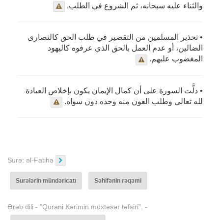
والثناء عليه سبحانه، ثم الشروع في الطلب.
• تحذير المسلمين من التقصير في طلب الحق كالنصارى
الضالين، أو عدم العمل بالحق الذي عرفوه كاليهود
المغضوب عليهم.
• دلَّت السورة على أن كمال الإيمان يكون بإخلاص العبادة
لله تعالى وطلب العون منه وحده دون سواه.
Surə:
əl-Fatihə
Surələrin mündəricatı
Səhifənin rəqəmi
Ərəb dili - "Qurani Kərimin müxtəsər təfsiri". -