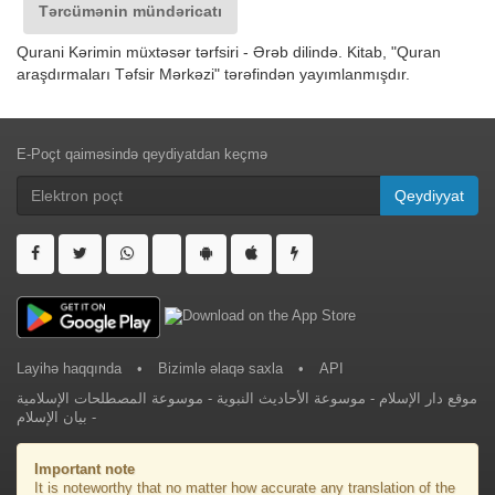
Tərcümənin mündəricatı
Qurani Kərimin müxtəsər tərfsiri - Ərəb dilində. Kitab, "Quran
araşdırmaları Təfsir Mərkəzi" tərəfindən yayımlanmışdır.
E-Poçt qaiməsində qeydiyatdan keçmə
Qeydiyyat
Layihə haqqında
•
Bizimlə əlaqə saxla
•
API
موقع دار الإسلام
-
موسوعة الأحاديث النبوية
-
موسوعة المصطلحات الإسلامية
-
بيان الإسلام
Important note
It is noteworthy that no matter how accurate any translation of the