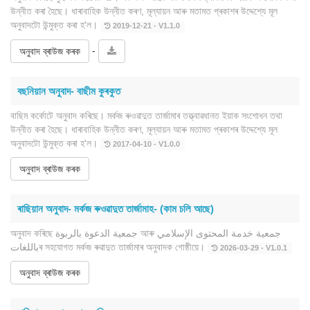
উন্নীত কৰা হৈছে। ধাৰাবাহিক উন্নীত কৰণ, মূল্যায়ন আৰু মতামত প্ৰকাশৰ উদ্দেশ্যে মূল
অনুবাদটো উন্মুক্ত কৰা হ'ল।
2019-12-21 - V1.1.0
-
অনুবাদ ব্ৰাউজ কৰক
বছনিয়ান অনুবাদ- বাছীম কুৰকুত
বাছিম কৰ্কোটে অনুবাদ কৰিছে। মৰ্কজ ৰুওৱাদুত তাৰ্জামাৰ তত্ত্বাৱধানত ইয়াক সংশোধন তথা
উন্নীত কৰা হৈছে। ধাৰাবাহিক উন্নীত কৰণ, মূল্যায়ন আৰু মতামত প্ৰকাশৰ উদ্দেশ্যে মূল
অনুবাদটো উন্মুক্ত কৰা হ'ল।
2017-04-10 - V1.0.0
অনুবাদ ব্ৰাউজ কৰক
ৰাছিয়ান অনুবাদ- মৰ্কজ ৰুওৱাদুত তাৰ্জামাহ- (কাম চলি আছে)
অনুবাদ কৰিছে جمعية الدعوة بالربوة আৰু جمعية خدمة المحتوى الإسلامي
باللغاتৰ সহযোগত মৰ্কজ ৰুৱাদুত তাৰ্জামাৰ অনুবাদক গোষ্ঠীয়ে।
2026-03-29 - V1.0.1
অনুবাদ ব্ৰাউজ কৰক