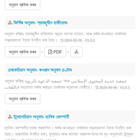
অনুবাদ ব্ৰাউজ কৰক
কিৰ্গিজ অনুবাদ- শ্বামছুদ্দীন হাকীমোভ
অনুবাদ কৰিছে শ্বামছুদ্দীন হাকিমোভ আব্দুল খালেক চাহেবে, আৰু মৰ্কজ ৰুওৱাদুত তাৰ্জামাৰ
তত্ত্বাৱধানত ইয়াক উন্নীত কৰা হৈছে।
2024-02-20 - V1.0.2
-
-
অনুবাদ ব্ৰাউজ কৰক
PDF
চেৰকেচিয়ান অনুবাদ- ৰুওৱাদ অনুবাদ চেণ্টাৰ
অনুবাদ কৰিছে جمعية الدعوة بالربوة আৰু جمعية خدمة المحتوى الإسلامي
باللغاتৰ সহযোগত মৰ্কজ ৰুৱাদুত তাৰ্জামাৰ অনুবাদক গোষ্ঠীয়ে।
2025-08-06 - V1.0.1
অনুবাদ ব্ৰাউজ কৰক
ইন্দোনেচিয়ান অনুবাদ- ছাবিক কোম্পানী
ছাবিক কোম্পানীৰ দ্বাৰা প্ৰকাশিত। মৰ্কজ ৰুওৱাদুত তাৰ্জামাৰ তত্ত্বাৱধানত ইয়াক উন্নীত কৰা
হৈছে। ধাৰাবাহিক উন্নীত কৰণ, মূল্যায়ন আৰু মতামত প্ৰকাশৰ উদ্দেশ্যে মূল অনুবাদটো উন্মুক্ত