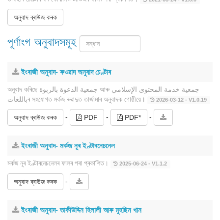
অনুবাদ ব্ৰাউজ কৰক
পূৰ্ণাংগ অনুবাদসমূহ
ইংৰাজী অনুবাদ- ৰুওৱাদ অনুবাদ চেণ্টাৰ
অনুবাদ কৰিছে جمعية الدعوة بالربوة আৰু جمعية خدمة المحتوى الإسلامي
باللغاتৰ সহযোগত মৰ্কজ ৰুৱাদুত তাৰ্জামাৰ অনুবাদক গোষ্ঠীয়ে।
2026-03-12 - V1.0.19
-
-
-
অনুবাদ ব্ৰাউজ কৰক
PDF
PDF*
ইংৰাজী অনুবাদ- মৰ্কজ নূৰ ইণ্টাৰনেচনেল
মৰ্কজ নূৰ ইণ্টাৰনেচনেলৰ ফালৰ পৰা প্ৰকাশিত।
2025-06-24 - V1.1.2
-
অনুবাদ ব্ৰাউজ কৰক
ইংৰাজী অনুবাদ- তাকীউদ্দিন হিলালী আৰু মুহছিন খান