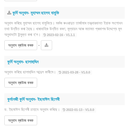
কুৰ্দি অনুবাদ- মুহাম্মদ ছালেহ বামুকি
অনুবাদ কৰিছে মুহাম্মদ ছালেহ বামুকিয়ে। মৰ্কজ ৰুওৱাদুত তাৰ্জামাৰ তত্ত্বাৱধানত ইয়াক সংশোধন
তথা উন্নীত কৰা হৈছে। ধাৰাবাহিক উন্নীত কৰণ, মূল্যায়ন আৰু মতামত প্ৰকাশৰ উদ্দেশ্যে মূল
অনুবাদটো উন্মুক্ত কৰা হ'ল।
2023-02-16 - V1.1.1
-
অনুবাদ ব্ৰাউজ কৰক
কুৰ্দি অনুবাদ- ছালাহুদ্দিন
অনুবাদ কৰিছে ছালাহুদ্দিন আব্দুল কাৰীমে।
2021-03-28 - V1.0.0
অনুবাদ ব্ৰাউজ কৰক
কুৰ্মানজী কুৰ্দি অনুবাদ- ইছমাঈল ছিগেৰী
ড. ইছমাঈল ছিগেৰী চাহাবে অনুবাদ কৰিছে।
2022-01-13 - V1.0.0
অনুবাদ ব্ৰাউজ কৰক