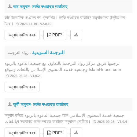
ডাচ অনুবাদ- মৰ্কজ ৰুওৱাদুত তাৰ্জামাহ
ডাচ ইছলামিক চেণ্টাৰৰ পৰা প্ৰকাশিত। মৰ্কজ ৰুওৱাদুত তাৰ্জামাৰ তত্ত্বাৱধানত উন্নীত কৰা
হৈছে।
2025-11-19 - V2.0.10
-
-
অনুবাদ ব্ৰাউজ কৰক
PDF*
الترجمة السويدية
- رواد الترجمة
ترجمها فريق مركز رواد الترجمة بالتعاون مع جمعية الدعوة بالربوة
وجمعية خدمة المحتوى الإسلامي باللغات وموقع IslamHouse.com.
2026-06-28 - V1.0.2
অনুবাদ ব্ৰাউজ কৰক
তুৰ্কী অনুবাদ- মৰ্কজ ৰুওৱাদুত তাৰ্জামাহ
অনুবাদ কৰিছে جمعية الدعوة بالربوة আৰু جمعية خدمة المحتوى الإسلامي
باللغاتৰ সহযোগত মৰ্কজ ৰুৱাদুত তাৰ্জামাৰ অনুবাদক গোষ্ঠীয়ে।
2025-09-28 - V1.0.4
-
-
অনুবাদ ব্ৰাউজ কৰক
PDF*