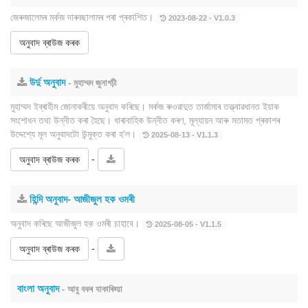
জেৰুজালেমৰ মৰ্কজ দাৰুচ্ছালামৰ পৰা প্ৰকাশিত।
2023-08-22 - V1.0.3
অনুবাদ ব্ৰাউজ কৰক
উৰ্দু অনুবাদ
- মুহাম্মদ জুনাগঢ়ী
মুহাম্মদ ইব্ৰাহীম জোনাকৰীয়ে অনুবাদ কৰিছে। মৰ্কজ ৰুওৱাদুত তাৰ্জামাৰ তত্ত্বাৱধানত ইয়াক
সংশোধন তথা উন্নীত কৰা হৈছে। ধাৰাবাহিক উন্নীত কৰণ, মূল্যায়ন আৰু মতামত প্ৰকাশৰ
উদ্দেশ্যে মূল অনুবাদটো উন্মুক্ত কৰা হ'ল।
2025-08-13 - V1.1.3
-
অনুবাদ ব্ৰাউজ কৰক
হিন্দি অনুবাদ- আজীজুল হক ওমৰী
অনুবাদ কৰিছে আজীজুল হক ওমৰী চাহাবে।
2025-08-05 - V1.1.5
-
অনুবাদ ব্ৰাউজ কৰক
বাংলা অনুবাদ
- আবু বকৰ যাকাৰিয়্য়া