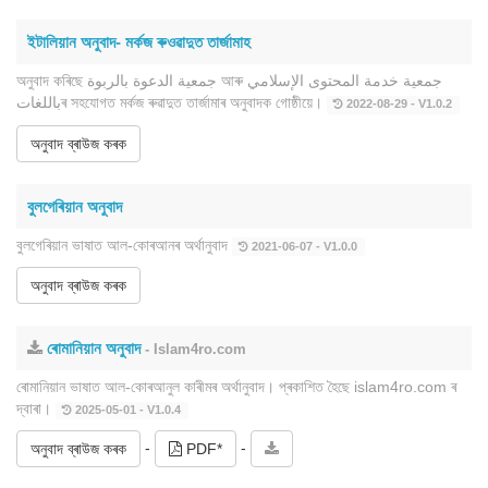
ইটালিয়ান অনুবাদ- মৰ্কজ ৰুওৱাদুত তাৰ্জামাহ
অনুবাদ কৰিছে جمعية الدعوة بالربوة আৰু جمعية خدمة المحتوى الإسلامي
باللغاتৰ সহযোগত মৰ্কজ ৰুৱাদুত তাৰ্জামাৰ অনুবাদক গোষ্ঠীয়ে।
2022-08-29 - V1.0.2
অনুবাদ ব্ৰাউজ কৰক
বুলগেৰিয়ান অনুবাদ
বুলগেৰিয়ান ভাষাত আল-কোৰআনৰ অৰ্থানুবাদ
2021-06-07 - V1.0.0
অনুবাদ ব্ৰাউজ কৰক
ৰোমানিয়ান অনুবাদ
- Islam4ro.com
ৰোমানিয়ান ভাষাত আল-কোৰআনুল কাৰীমৰ অৰ্থানুবাদ। প্ৰকাশিত হৈছে islam4ro.com ৰ
দ্বাৰা।
2025-05-01 - V1.0.4
-
-
অনুবাদ ব্ৰাউজ কৰক
PDF*