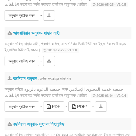
باللغاتৰ সহযোগত মৰ্কজ ৰুৱাদুত তাৰ্জামাৰ অনুবাদক গোষ্ঠীয়ে।
2026-05-25 - V1.0.5
-
অনুবাদ ব্ৰাউজ কৰক
আলবানিয়ান অনুবাদ- হাছান নাহী
অনুবাদ কৰিছে হাছান নাহী, প্ৰকাশ কৰিছে আলবেনিয়ান ইনষ্টিটিউট অৱ ইছলামিক থোট এণ্ড
ইছলামিক চিভিলাইজেচনে।
2019-12-22 - V1.1.0
-
অনুবাদ ব্ৰাউজ কৰক
বছনিয়ান অনুবাদ
- মৰ্কজ ৰুওৱাদুত তাৰ্জামাহ
অনুবাদ কৰিছে جمعية الدعوة بالربوة আৰু جمعية خدمة المحتوى الإسلامي
باللغاتৰ সহযোগত মৰ্কজ ৰুৱাদুত তাৰ্জামাৰ অনুবাদক গোষ্ঠীয়ে।
2025-03-04 - V2.0.4
-
-
-
অনুবাদ ব্ৰাউজ কৰক
PDF
PDF*
বছনিয়ান অনুবাদ- মুহাম্মদ মিহানুভিছ
অনুবাদ কৰিছে মুহাম্মদ মহানোভিচে। মৰ্কজ ৰুওৱাদুত তাৰ্জামাৰ তত্ত্বাৱধানত ইয়াক সংশোধন তথা