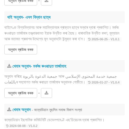
-
অনুবাদ ব্ৰাউজ কৰক
থাই অনুবাদ- এদল বিদ্বান ছাত্ৰ
থাইলেণ্ড বিশ্ববিদ্যালয় আৰু মহাবিদ্যালয়ৰ প্ৰাক্তন ছাত্ৰ সন্থাৰ দ্বাৰা প্ৰকাশিত। মৰ্কজ
ৰুওৱাদুত তাৰ্জামাৰ তত্ত্বাৱধানত ইয়াক উন্নীত কৰা হৈছে। ধাৰাবাহিক উন্নীত কৰণ, মূল্যায়ন
আৰু মতামত প্ৰকাশৰ উদ্দেশ্যে মূল অনুবাদটো উন্মুক্ত কৰা হ'ল।
2025-06-25 - V1.0.1
অনুবাদ ব্ৰাউজ কৰক
খেমাৰ অনুবাদ- মৰ্কজ ৰুওৱাদুত তাৰ্জামাহ
অনুবাদ কৰিছে جمعية الدعوة بالربوة আৰু جمعية خدمة المحتوى الإسلامي
باللغاتৰ সহযোগত মৰ্কজ ৰুৱাদুত তাৰ্জামাৰ অনুবাদক গোষ্ঠীয়ে।
2026-01-27 - V1.0.4
-
অনুবাদ ব্ৰাউজ কৰক
খেমাৰ অনুবাদ
- কম্বোডিয়ান মুছলিম সমাজ বিকাশ সংস্থা
কম্বোডিয়ান ইছলামিক কমিউনিটি ডেভেলপমেণ্ট এছ’চিয়েচনৰ দ্বাৰা প্ৰকাশিত।
2024-08-08 - V1.0.2