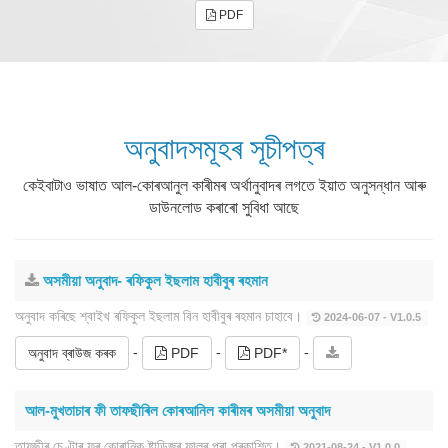
PDF
অনুবাদসমূহৰ সূচীপত্ৰ
কেইবাটাও ভাষাত আল-কোৰআনুল কাৰীমৰ অৰ্থানুবাদৰ লগতে ইয়াত অনুসন্ধান আৰু
ডাউনলোড কৰাৰো সুবিধা আছে
অসমীয়া অনুবাদ- ৰফিকুল ইছলাম হাবীবুৰ ৰহমান
অনুবাদ কৰিছে শ্বাইখ ৰফিকুল ইছলাম বিন হাবীবুৰ ৰহমান চাহাবে।
2024-06-07 - V1.0.5
-
-
-
অনুবাদ ব্ৰাউজ কৰক
PDF
PDF*
আল-মুখতাচাৰ ফী তাফছীৰিল কোৰআনিল কাৰীমৰ অসমীয়া অনুবাদ
তাফছীৰ চেণ্টাৰ ফৰ কোৰানিক ষ্টাডিজৰ ফালৰ পৰা প্ৰকাশিত।
2021-08-24 - V1.0.0