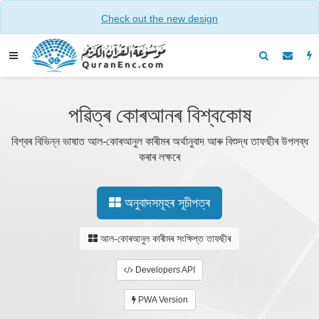
Check out the new design
পৱিত্ৰ কোৰআনৰ বিশ্বকোষ
বিশ্বৰ বিভিন্ন ভাষাত আল-কোৰআনুল কাৰীমৰ অৰ্থানুবাদ আৰু বিশুদ্ধ তাফছীৰ উপলব্ধ
কৰাৰ লক্ষৰে
অনুবাদসমূহৰ সূচীপত্ৰ
আল-কোৰআনুল কাৰীমৰ সংক্ষিপ্ত তাফছীৰ
Developers API
PWA Version