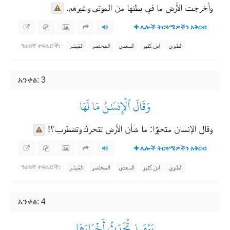
وأخرجت الأرض ما في بطنها من الموتى وغيرهم.
ሌሎች ትርጓሜዎችን አቅርብ
الطبري
ابن كثير
السعدي
المختصر
المُيسَّر
ዓረብኛ ተፍሲሮች:
አንቀፅ: 3
وَقَالَ ٱلۡإِنسَٰنُ مَا لَهَا
وقال الإنسان متحيِّرًا: ما شأن الأرض تتحرك وتضطرب؟!
ሌሎች ትርጓሜዎችን አቅርብ
الطبري
ابن كثير
السعدي
المختصر
المُيسَّر
ዓረብኛ ተፍሲሮች:
አንቀፅ: 4
يَوۡمَئِذٖ تُحَدِّثُ أَخۡبَارَهَا