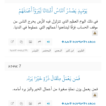
يَوۡمَئِذٖ يَصۡدُرُ ٱلنَّاسُ أَشۡتَاتٗا لِّيُرَوۡاْ أَعۡمَٰلَهُمۡ
في ذلك اليوم العظيم الذي تتزلزل فيه الأرض يخرج الناس من
موقف الحساب فِرَقًا ليشاهدوا أعمالهم التي عملوها في الدنيا.
ሌሎች ትርጓሜዎችን አቅርብ
الطبري
ابن كثير
السعدي
المختصر
المُيسَّر
ዓረብኛ ተፍሲሮች:
አንቀፅ: 7
فَمَن يَعۡمَلۡ مِثۡقَالَ ذَرَّةٍ خَيۡرٗا يَرَهُۥ
فمن يعمل وزن نملةٍ صغيرة من أعمال الخير والبرّ يره أمامه.
ሌሎች ትርጓሜዎችን አቅርብ