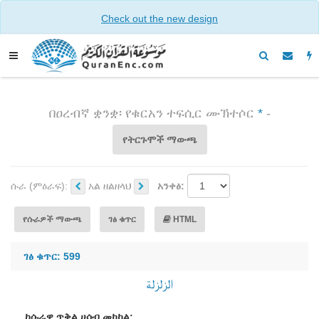
Check out the new design
በዐረብኛ ቋንቋ፡ የቁርአን ተፍሲር ሙኽተሶር
*
-
የትርጉሞች ማውጫ
ሱራ (ምዕራፍ):
አል ዘልዘላህ
አንቀፅ:
የሱራዎች ማውጫ
ገፅ ቁጥር
HTML
ገፅ ቁጥር: 599
الزلزلة
ከሱራዋ ጥቅል ሀሳብ መካከል: