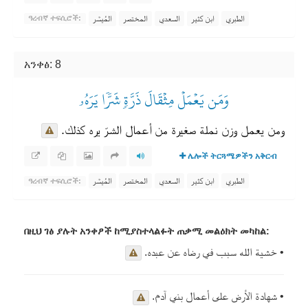
الطبري
ابن كثير
السعدي
المختصر
المُيسَّر
ዓረብኛ ተፍሲሮች:
አንቀፅ: 8
وَمَن يَعۡمَلۡ مِثۡقَالَ ذَرَّةٖ شَرّٗا يَرَهُۥ
ومن يعمل وزن نملة صغيرة من أعمال الشرّ يره كذلك.
ሌሎች ትርጓሜዎችን አቅርብ
الطبري
ابن كثير
السعدي
المختصر
المُيسَّر
ዓረብኛ ተፍሲሮች:
በዚህ ገፅ ያሉት አንቀፆች ከሚያስተላልፉት ጠቃሚ መልዕክት መካከል:
• خشية الله سبب في رضاه عن عبده.
• شهادة الأرض على أعمال بني آدم.