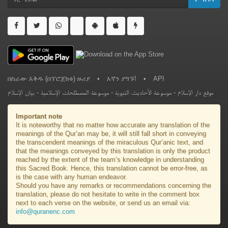
በስራው እቅዱ (በፕሮጀክቱ) ዙሪያ
•
እኛን ያግኙ!
•
API
بيان الإسلام
-
موسوعة المصطلحات الإسلامية
-
موسوعة الأحاديث النبوية
-
موقع دار الإسلام
Important note
It is noteworthy that no matter how accurate any translation of the
meanings of the Qur’an may be, it will still fall short in conveying
the transcendent meanings of the miraculous Qur’anic text, and
that the meanings conveyed by this translation is only the product
reached by the extent of the team’s knowledge in understanding
this Sacred Book. Hence, this translation cannot be error-free, as
is the case with any human endeavor.
Should you have any remarks or recommendations concerning the
translation, please do not hesitate to write in the comment box
next to each verse on the website, or send us an email via:
info@quranenc.com