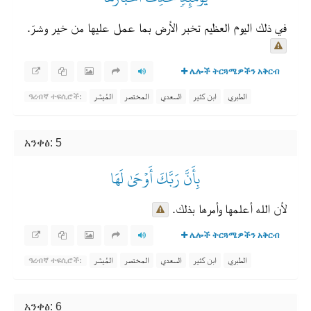
في ذلك اليوم العظيم تخبر الأرض بما عمل عليها من خير وشرّ.
ሌሎች ትርጓሜዎችን አቅርብ
الطبري
ابن كثير
السعدي
المختصر
المُيسَّر
ዓረብኛ ተፍሲሮች:
አንቀፅ: 5
بِأَنَّ رَبَّكَ أَوۡحَىٰ لَهَا
لأن الله أعلمها وأمرها بذلك.
ሌሎች ትርጓሜዎችን አቅርብ
الطبري
ابن كثير
السعدي
المختصر
المُيسَّر
ዓረብኛ ተፍሲሮች:
አንቀፅ: 6