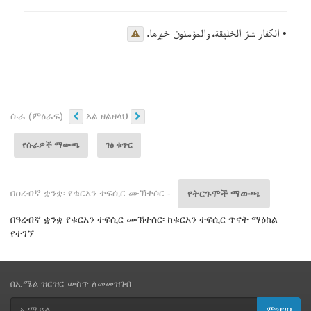
• الكفار شرّ الخليقة، والمؤمنون خيرها.
ሱራ (ምዕራፍ):
አል ዘልዘላህ
የሱራዎች ማውጫ
ገፅ ቁጥር
በዐረብኛ ቋንቋ፡ የቁርአን ተፍሲር ሙኽተሶር -
የትርጉሞች ማውጫ
በዓረብኛ ቋንቋ የቁርአን ተፍሲር ሙኽተሰር፡ ከቁርአን ተፍሲር ጥናት ማዕከል
የተገኘ
በኢሜል ዝርዝር ውስጥ ለመመዝገብ
ምዝገባ