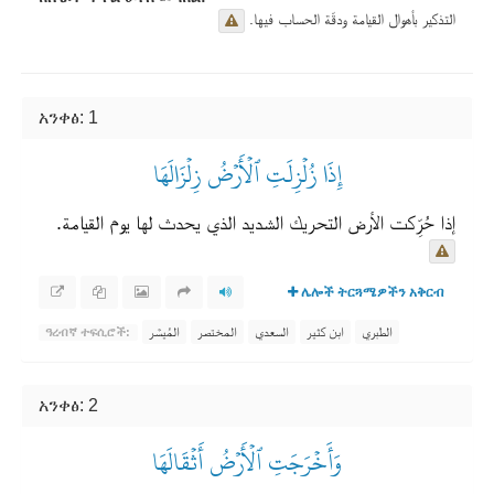
التذكير بأهوال القيامة ودقّة الحساب فيها.
አንቀፅ: 1
إِذَا زُلۡزِلَتِ ٱلۡأَرۡضُ زِلۡزَالَهَا
إذا حُرِّكت الأرض التحريك الشديد الذي يحدث لها يوم القيامة.
ሌሎች ትርጓሜዎችን አቅርብ
الطبري
ابن كثير
السعدي
المختصر
المُيسَّر
ዓረብኛ ተፍሲሮች:
አንቀፅ: 2
وَأَخۡرَجَتِ ٱلۡأَرۡضُ أَثۡقَالَهَا