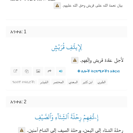
بيان نعمة الله على قريش وحق الله عليهم.
አንቀፅ: 1
لِإِيلَٰفِ قُرَيۡشٍ
لأجل عادة قريش وإلْفِهم.
ሌሎች ትርጓሜዎችን አቅርብ
الطبري
ابن كثير
السعدي
المختصر
المُيسَّر
ዓረብኛ ተፍሲሮች:
አንቀፅ: 2
إِۦلَٰفِهِمۡ رِحۡلَةَ ٱلشِّتَآءِ وَٱلصَّيۡفِ
رحلةَ الشتاء إلى اليمن، ورحلة الصيف إلى الشام آمنين.