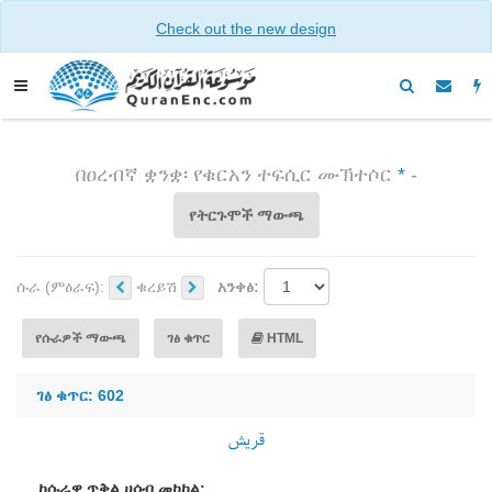
Check out the new design
በዐረብኛ ቋንቋ፡ የቁርአን ተፍሲር ሙኽተሶር
*
-
የትርጉሞች ማውጫ
ሱራ (ምዕራፍ):
ቁረይሽ
አንቀፅ:
የሱራዎች ማውጫ
ገፅ ቁጥር
HTML
ገፅ ቁጥር: 602
قريش
ከሱራዋ ጥቅል ሀሳብ መካከል: