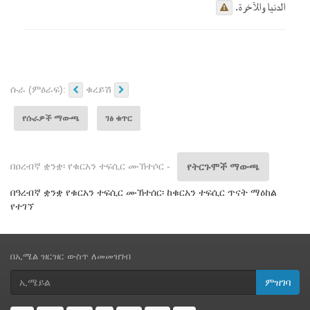
الدنيا والآخرة.
ሱራ (ምዕራፍ):
ቁረይሽ
የሱራዎች ማውጫ
ገፅ ቁጥር
በዐረብኛ ቋንቋ፡ የቁርአን ተፍሲር ሙኽተሶር -
የትርጉሞች ማውጫ
በዓረብኛ ቋንቋ የቁርአን ተፍሲር ሙኽተሰር፡ ከቁርአን ተፍሲር ጥናት ማዕከል
የተገኘ
በኢሜል ዝርዝር ውስጥ ለመመዝገብ
ምዝገባ