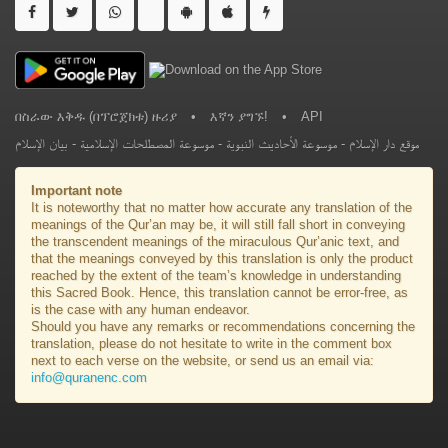
በስራው እቅዱ (በፕሮጀክቱ) ዙሪያ
•
እኛን ያግኙ!
•
API
بيان الإسلام
-
موسوعة المصطلحات الإسلامية
-
موسوعة الأحاديث النبوية
-
موقع دار الإسلام
Important note
It is noteworthy that no matter how accurate any translation of the
meanings of the Qur’an may be, it will still fall short in conveying
the transcendent meanings of the miraculous Qur’anic text, and
that the meanings conveyed by this translation is only the product
reached by the extent of the team’s knowledge in understanding
this Sacred Book. Hence, this translation cannot be error-free, as
is the case with any human endeavor.
Should you have any remarks or recommendations concerning the
translation, please do not hesitate to write in the comment box
next to each verse on the website, or send us an email via:
info@quranenc.com