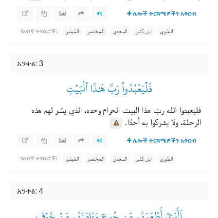
ሌሎች ትርጓሜዎችን አቅርብ
الطبري
ابن كثير
السعدي
المختصر
المُيسَّر
ዓረብኛ ተፍሲሮች:
አንቀፅ: 3
فَلۡيَعۡبُدُواْ رَبَّ هَٰذَا ٱلۡبَيۡتِ
فليعبدوا الله ربّ هذا البيت الحرام وحده، الذي يسَّر لهم هذه
الرحلة، ولا يشركوا به أحدًا.
ሌሎች ትርጓሜዎችን አቅርብ
الطبري
ابن كثير
السعدي
المختصر
المُيسَّر
ዓረብኛ ተፍሲሮች:
አንቀፅ: 4
ٱلَّذِيٓ أَطۡعَمَهُم مِّن جُوعٖ وَءَامَنَهُم مِّنۡ خَوۡفِۭ