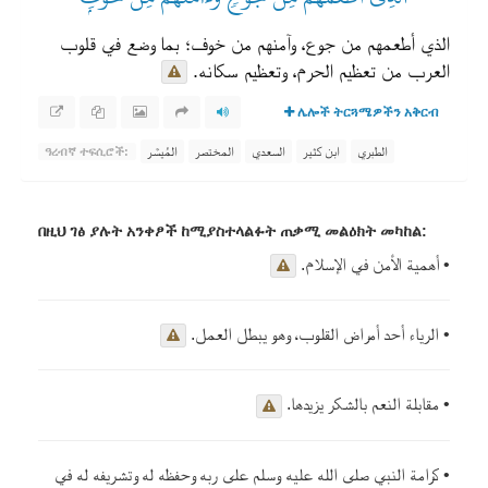
الذي أطعمهم من جوع، وآمنهم من خوف؛ بما وضع في قلوب
العرب من تعظيم الحرم، وتعظيم سكانه.
ሌሎች ትርጓሜዎችን አቅርብ
الطبري
ابن كثير
السعدي
المختصر
المُيسَّر
ዓረብኛ ተፍሲሮች:
በዚህ ገፅ ያሉት አንቀፆች ከሚያስተላልፉት ጠቃሚ መልዕክት መካከል:
• أهمية الأمن في الإسلام.
• الرياء أحد أمراض القلوب، وهو يبطل العمل.
• مقابلة النعم بالشكر يزيدها.
• كرامة النبي صلى الله عليه وسلم على ربه وحفظه له وتشريفه له في